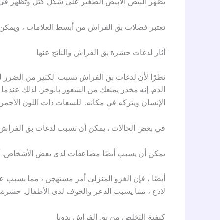
يظهر البيض الأبيض الصغير على شكل كتل وتظهر في ش
تعتبر فضلات بق الفراش من أبسط العلامات ، ويمكن أ
آثار لدغات حشرة بق الفراش والناتج عنها
نظرًا لأن لدغات بق الفراش تسبب الكثير من الضرر ل
الدم. إنه مخدر يمنعك من الشعور بالوخز. لذلك عندم
الإنسان ويتركه في مكانه. اللسعات ذات اللون الأحمر 
في بعض الحالات ، يمكن أن تسبب لدغات بق الفراش 
يمكن أن يسبب أيضًا مضاعفات لدى بعض الأشخاص. أنو
أيضًا ، فإن الغزو المنزلي أمر مستهجن ، مما يسبب عد
لاذع ، مما يسبب الذعر والخوف لدى الأطفال. حشرة.
كيفية التخلص من بق الفراش يدويا