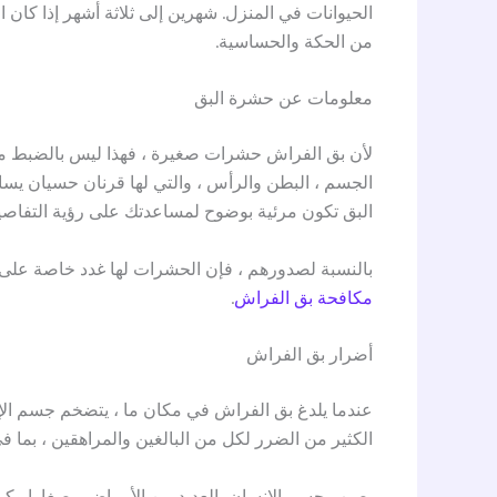
الحيوانات في المنزل. شهرين إلى ثلاثة أشهر إذا كان 
من الحكة والحساسية.
معلومات عن حشرة البق
لأن بق الفراش حشرات صغيرة ، فهذا ليس بالضبط ما
الجسم ، البطن والرأس ، والتي لها قرنان حسيان يسا
البق تكون مرئية بوضوح لمساعدتك على رؤية التفاصي
بالنسبة لصدورهم ، فإن الحشرات لها غدد خاصة على جا
مكافحة بق الفراش
.
أضرار بق الفراش
عندما يلدغ بق الفراش في مكان ما ، يتضخم جسم ال
الكثير من الضرر لكل من البالغين والمراهقين ، بما ف
يصيب جسم الإنسان بالعديد من الأمراض ، صغارا وكبار