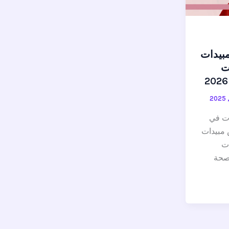
بيدات
ت
ت في
 مبيدات
ت
صحة