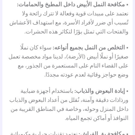
• مكافحة النمل الأبيض داخل المطبخ والحمامات:
نعتمد على مبيدات قوية وفعالة لا تترك رائحة ولا
تُسبب أي ضرر لأفراد الأسرة، مع استهداف الأعشاش
والفتحات التي تمثل بؤرًا لتكاثر هذه الحشرات.
• التخلص من النمل بجميع أنواعه:
سواء كان نملًا
صغيرًا أو نملًا أبيض (الأرضة)، لدينا مواد مخصصة تعمل
على القضاء التام على المستعمرة من الجذور، مع
وضع حواجز وقائية لعدم عودته مجددًا.
• إبادة البعوض والذباب:
باستخدام أجهزة ضبابية
ورذاذات دقيقة وآمنة، نُقلل من أعداد البعوض والذباب
داخل المنزل وحوله، وخاصة في المناطق القريبة من
النوافذ أو أماكن تجمع المياه.
• مكافحة بق الفراش:
نعتمد تقنيات حرارية وكيميائية