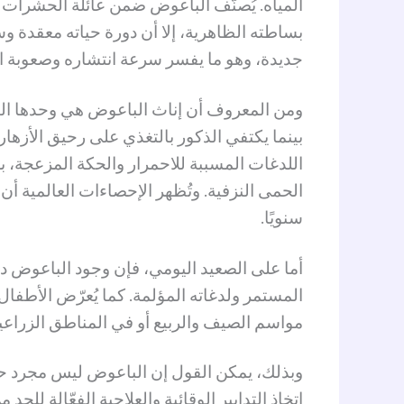
المياه. يُصنَّف الباعوض ضمن عائلة الحشرات 
بساطته الظاهرية، إلا أن دورة حياته معقدة وس
جديدة، وهو ما يفسر سرعة انتشاره وصعوبة ا
ومن المعروف أن إناث الباعوض هي وحدها التي
بينما يكتفي الذكور بالتغذي على رحيق الأزه
اللدغات المسببة للاحمرار والحكة المزعجة، بل
الحمى النزفية. وتُظهر الإحصاءات العالمية أن 
سنويًا.
أما على الصعيد اليومي، فإن وجود الباعوض دا
المستمر ولدغاته المؤلمة. كما يُعرّض الأطفا
مواسم الصيف والربيع أو في المناطق الزراعي
وبذلك، يمكن القول إن الباعوض ليس مجرد حش
اتخاذ التدابير الوقائية والعلاجية الفعّالة لل