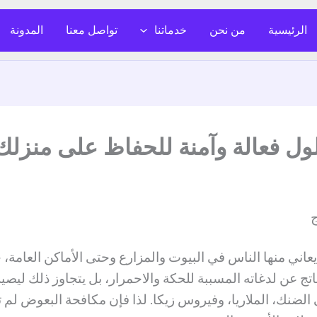
الرئيسية
من نحن
خدماتنا
تواصل معنا
المدونة
فعالة وآمنة للحفاظ على منزلك 026
ج
يعاني منها الناس في البيوت والمزارع وحتى الأماكن العامة
تج عن لدغاته المسببة للحكة والاحمرار، بل يتجاوز ذلك ليصير 
لضنك، الملاريا، وفيروس زيكا. لذا فإن مكافحة البعوض لم ت