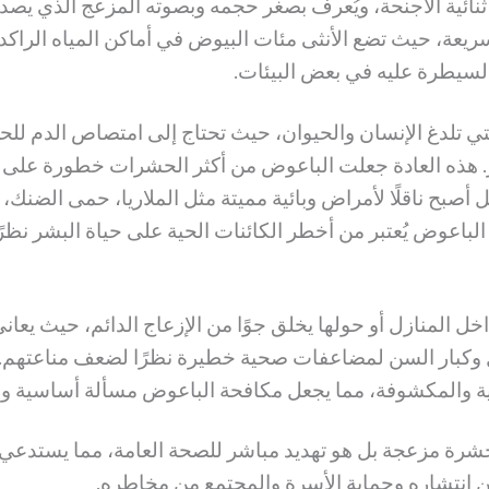
ثنائية الأجنحة، ويُعرف بصغر حجمه وبصوته المزعج الذي يصد
ريعة، حيث تضع الأنثى مئات البيوض في أماكن المياه الراكدة،
لسيطرة عليه في بعض البيئات.
 تلدغ الإنسان والحيوان، حيث تحتاج إلى امتصاص الدم للحص
ار. هذه العادة جعلت الباعوض من أكثر الحشرات خطورة على
 أصبح ناقلًا لأمراض وبائية مميتة مثل الملاريا، حمى الضنك، 
الباعوض يُعتبر من أخطر الكائنات الحية على حياة البشر نظرً
خل المنازل أو حولها يخلق جوًا من الإزعاج الدائم، حيث يعا
ل وكبار السن لمضاعفات صحية خطيرة نظرًا لضعف مناعتهم. وي
ة والمكشوفة، مما يجعل مكافحة الباعوض مسألة أساسية وليست
رة مزعجة بل هو تهديد مباشر للصحة العامة، مما يستدعي ا
حد من انتشاره وحماية الأسرة والمجتمع من مخاطره.