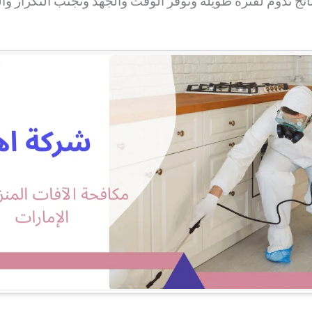
ئج تدوم لفترة طويلة وتوفر الوقت والجهد وتجنب التكرار وا