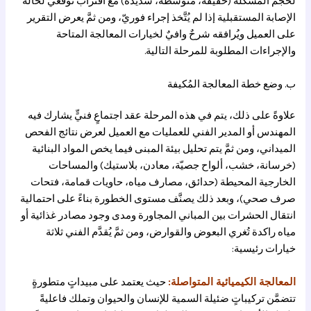
لحجم المشكلة (خفيفة، متوسطة، شديدة) مع اقتراب توقعيٍّ لحالة
الإصابة المستقبلية إذا لم يُتَّخذ إجراء فوريّ، ومن ثمَّ يعرض التقرير
على العميل ويُرافقه شرحٌ وافيٌ لخيارات المعالجة المتاحة
والإجراءات المطلوبة للمرحلة التالية.
ب. وضع خطة المعالجة المُكيفة
علاوةً على ذلك، يتم في هذه المرحلة عقد اجتماعٍ فنيٍّ يشارك فيه
المهندس أو المدير الفني للعمليات مع العميل لعرض نتائج الفحص
الميداني، ومن ثمَّ يتم تحليل بيئة المبنى فيما يخص المواد البنائية
(خرسانة، خشب، ألواح جصيّة، معادن، بلاستيك) والمساحات
الخارجية المحيطة (حدائق، مصارف مياه، حاويات قمامة، فتحات
صرف صحي)، وبعد ذلك يصنَّف مستوى الخطورة بناءً على احتمالية
انتقال الحشرات بين المباني المجاورة ومدى وجود مصادر غذائية أو
مياه راكدة تُغري البعوض والقوارض، ومن ثمَّ يُقدَّم الفني ثلاثة
خيارات رئيسية:
المعالجة الكيميائية المتواصلة:
حيث يعتمد على مبيداتٍ متطورةٍ
تتضمَّن تركيباتٍ ضئيلة السمية للإنسان والحيوان وتملك فاعليةً