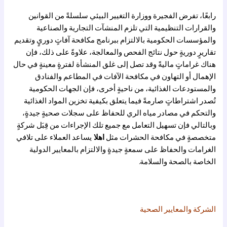
رابعًا، تفرض الفجيرة ووزارة التغيير البيئي سلسلةً من القوانين
والقرارات التنظيمية التي تلزم المنشآت التجارية والصناعية
والمؤسسات الحكومية بالالتزام ببرنامج مكافحة آفاتٍ دوريٍ وتقديم
تقاريرٍ دوريةٍ حول نتائج الفحص والمعالجة، علاوةً على ذلك، فإن
هناك غراماتٍ ماليةً وقد تصل إلى غلق المنشأة لفترةٍ معينةٍ في حال
الإهمال أو التهاون في مكافحة الآفات في المطاعم والفنادق
والمستودعات الغذائية، من ناحيةٍ أخرى، فإن الجهات الحكومية
تُصدر اشتراطاتٍ صارمةً فيما يتعلق بكيفية تخزين المواد الغذائية
والتحكم في مصادر مياه الري للحفاظ على سجلات صحيةٍ جيدةٍ،
وبالتالي فإن تسهيل التعامل مع جميع تلك الإجراءات من قِبَل شركةٍ
متخصصةٍ في مكافحة الحشرات مثل
اهلا
يساعد العملاء على تلافي
الغرامات والحفاظ على سمعةٍ جيدةٍ والالتزام بالمعايير الدولية
الخاصة بالصحة والسلامة.
الشركة والمعايير الصحية