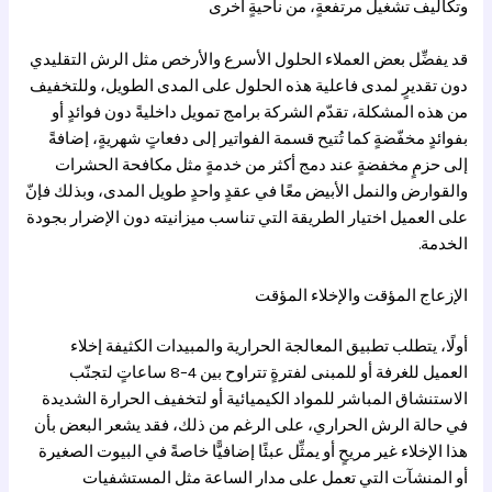
وتكاليف تشغيل مرتفعةٍ، من ناحيةٍ أخرى
قد يفضِّل بعض العملاء الحلول الأسرع والأرخص مثل الرش التقليدي
دون تقديرٍ لمدى فاعلية هذه الحلول على المدى الطويل، وللتخفيف
من هذه المشكلة، تقدّم الشركة برامج تمويل داخليةً دون فوائدٍ أو
بفوائدٍ مخفّضةٍ كما تُتيح قسمة الفواتير إلى دفعاتٍ شهريةٍ، إضافةً
إلى حزمٍ مخفضةٍ عند دمج أكثر من خدمةٍ مثل مكافحة الحشرات
والقوارض والنمل الأبيض معًا في عقدٍ واحدٍ طويل المدى، وبذلك فإنّ
على العميل اختيار الطريقة التي تناسب ميزانيته دون الإضرار بجودة
الخدمة.
الإزعاج المؤقت والإخلاء المؤقت
أولًا، يتطلب تطبيق المعالجة الحرارية والمبيدات الكثيفة إخلاء
العميل للغرفة أو للمبنى لفترةٍ تتراوح بين 4–8 ساعاتٍ لتجنّب
الاستنشاق المباشر للمواد الكيميائية أو لتخفيف الحرارة الشديدة
في حالة الرش الحراري، على الرغم من ذلك، فقد يشعر البعض بأن
هذا الإخلاء غير مريحٍ أو يمثِّل عبئًا إضافيًّا خاصةً في البيوت الصغيرة
أو المنشآت التي تعمل على مدار الساعة مثل المستشفيات