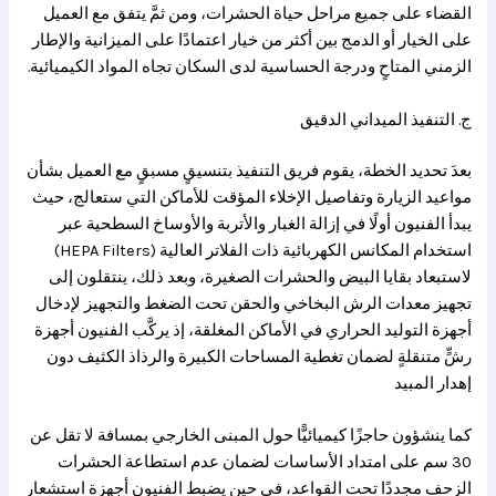
القضاء على جميع مراحل حياة الحشرات، ومن ثمَّ يتفق مع العميل
على الخيار أو الدمج بين أكثر من خيار اعتمادًا على الميزانية والإطار
الزمني المتاحٍ ودرجة الحساسية لدى السكان تجاه المواد الكيميائية.
ج. التنفيذ الميداني الدقيق
بعدَ تحديد الخطة، يقوم فريق التنفيذ بتنسيقٍ مسبقٍ مع العميل بشأن
مواعيد الزيارة وتفاصيل الإخلاء المؤقت للأماكن التي ستعالج، حيث
يبدأ الفنيون أولًا في إزالة الغبار والأتربة والأوساخ السطحية عبر
استخدام المكانس الكهربائية ذات الفلاتر العالية (HEPA Filters)
لاستبعاد بقايا البيض والحشرات الصغيرة، وبعد ذلك، ينتقلون إلى
تجهيز معدات الرش البخاخي والحقن تحت الضغط والتجهيز لإدخال
أجهزة التوليد الحراري في الأماكن المغلقة، إذ يركَّب الفنيون أجهزة
رشٍّ متنقلةٍ لضمان تغطية المساحات الكبيرة والرذاذ الكثيف دون
إهدار المبيد
كما ينشؤون حاجزًا كيميائيًّا حول المبنى الخارجي بمسافة لا تقل عن
30 سم على امتداد الأساسات لضمان عدم استطاعة الحشرات
الزحف مجددًا تحت القواعد، في حين يضبط الفنيون أجهزة استشعار