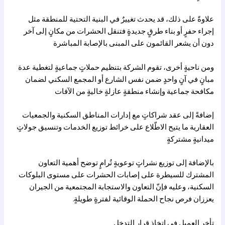
علاوةً على ذلك، قد يحدث تغييرٌ في البنية التحتية للمنطقة مثل
إجراء حفرٍ أو بناء طرقٍ جديدةٍ فتنقل الحشرات من مكانٍ إلى آخر
دون أن يشعر القائمون على المبنى بالإصابة المباشرة
ومن ناحيةٍ أخرى، تقوم الشركة بتنظيم حملاتٍ جماعيةٍ لتغطية عدة
مبانٍ في آنٍ واحدٍ ضمن نفس الشارع أو المجمع السكني لضمان
مكافحة جماعية وإنشاء منطقةٍ عازلةٍ خاليةٍ من الآفات
إضافةً إلى عقد شراكاتٍ مع إدارات المناطق السكنية والجمعيات
العقارية ما يتيح الاطّلاع على خرائط توزيع الخدمات وتنسيق جولاتٍ
ميدانيةٍ مشتركةٍ
بالإضافة إلى توزيع نشراتٍ توعويةٍ تُرامٍ توضح أهمية التعاون
المشترك للسيطرة على إصابات الحشرات على مستوى البلوكات
السكنية، وعليه فإنّ التعاون والاستجابة المجتمعية من الجيران
يعززان فرص نجاح الحملة الوقائية لفترةٍ طويلةٍ.
تأخر العميل في اتخاذ قرار التدخل