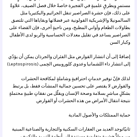
مستمرٍ وبطرقٍ علميةٍ في الفجيرة خاصةً خلال فصل الصيف، علاوةً
على ذلك، فإن حشرة الصراصير تنقل الجراثيم والبكتيريا مثل
السالمونيلا والإشريكية القولونية عبر فضلاتها وبقاياها التي تلتصق
بطاولات الطعام وأواني المطبخ، ومن ناحيةٍ أخرى، فإن القضاء على
الصراصير يساعد في تقليل معدلات الحساسية والربو لدى الأطفال
وكبار السن
إضافةً إلى أن انتشار القوارض مثل الفئران والجرذان يمكن أن يؤدّي
إلى انتشار داء اللشمانيا وعدوى كلوروبيس الحِمى (Leptospirosis)
لذلك فإنّ توفير خدماتٍ احترافيةٍ وشاملةٍ لمكافحة الحشرات
والقوارض لا يقتصر على تحسين جمالية المنشآت فقط، بل يرتبط
بشكلٍ مباشرٍ بسلامة وصحة الإنسان ويقلّل من نفقاتٍ طبيةٍ محتملةٍ
نتيجة انتقال الأمراض من هذه الحشرات أو القوارض.
حماية الممتلكات والأصول المادية
ثانيًاتوجد العديد من العقارات السكنية والتجارية والصناعية المبنية
من موادٍّ خشبيةٍ وتقليديةٍ مستندةٍ إلى أنظمة التبريد والتكييف