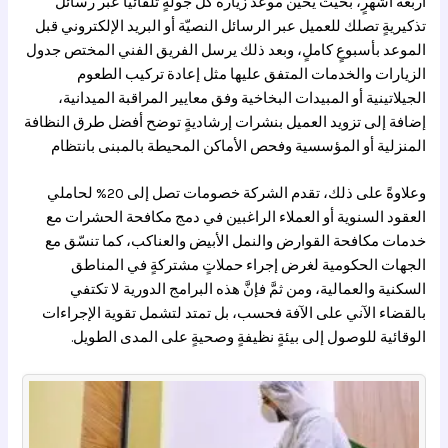
أربعة أشهرٍ، بحيث يحين موعد زيارة كل جولةٍ تلقائيًّا عبر رسائل
تذكيريةٍ تصلك للعميل عبر الرسائل النصيّة أو البريد الإلكتروني قبل
الموعد بأسبوعٍ كاملٍ، وبعد ذلك يرسل الفريق الفني المختص جدول
الزيارات والخدمات المتفق عليها مثل إعادة تركيب الطعوم
الجيلاتينية أو المبيدات البخاخية وفق معايير المراقبة الميدانية،
إضافة إلى تزويد العميل بنشرات إرشاديةٍ توضح أفضل طرق النظافة
المنزلية أو المؤسسية وفحص الأماكن المحيطة بالمبنى بانتظام
وعلاوةً على ذلك، تقدم الشركة خصومات تصل إلى 20% لحاملي
العقود السنوية أو العملاء الراغبين في دمج مكافحة الحشرات مع
خدمات مكافحة القوارض والنمل الأبيض والعناكب، كما تنسّق مع
الجهات الحكومية لغرض إجراء حملاتٍ مشتركةٍ في المناطق
السكنية والعمالية، ومن ثمَّ فإنَّ هذه البرامج الدورية لا تكتفي
بالقضاء الآني على الآفة فحسب، بل تمتد لتشمل تقوية الإجراءات
الوقائية للوصول إلى بيئةٍ نظيفةٍ وصحيةٍ على المدى الطويل.