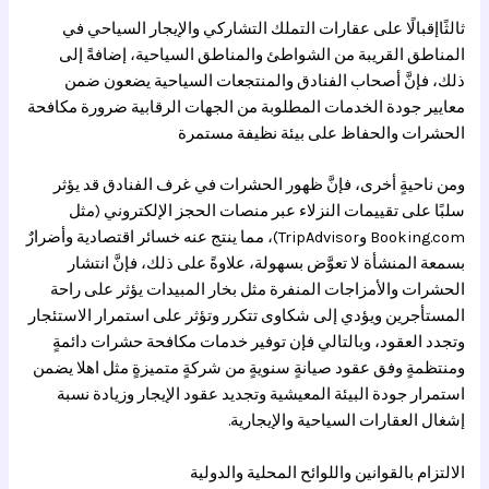
ثالثًاإقبالًا على عقارات التملك التشاركي والإيجار السياحي في
المناطق القريبة من الشواطئ والمناطق السياحية، إضافةً إلى
ذلك، فإنَّ أصحاب الفنادق والمنتجعات السياحية يضعون ضمن
معايير جودة الخدمات المطلوبة من الجهات الرقابية ضرورة مكافحة
الحشرات والحفاظ على بيئة نظيفة مستمرة
ومن ناحيةٍ أخرى، فإنَّ ظهور الحشرات في غرف الفنادق قد يؤثر
سلبًا على تقييمات النزلاء عبر منصات الحجز الإلكتروني (مثل
Booking.com وTripAdvisor)، مما ينتج عنه خسائر اقتصادية وأضرارٌ
بسمعة المنشأة لا تعوَّض بسهولة، علاوةً على ذلك، فإنَّ انتشار
الحشرات والأمزاجات المنفرة مثل بخار المبيدات يؤثر على راحة
المستأجرين ويؤدي إلى شكاوى تتكرر وتؤثر على استمرار الاستئجار
وتجدد العقود، وبالتالي فإن توفير خدمات مكافحة حشرات دائمةٍ
ومنتظمةٍ وفق عقود صيانةٍ سنويةٍ من شركةٍ متميزةٍ مثل اهلا يضمن
استمرار جودة البيئة المعيشية وتجديد عقود الإيجار وزيادة نسبة
إشغال العقارات السياحية والإيجارية.
الالتزام بالقوانين واللوائح المحلية والدولية