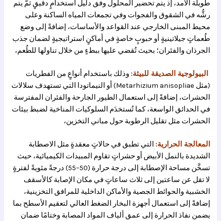
طويلة الأمد، إذ يتم تحضير المحلول وفق دليل استخدامٍ دقيقٍ ثمَّ يتم
رشُّه في الشقوق والفجوات وفي تجمعات المياه الساكنة وعلى
محيط المبنى الخارجي عند القواعد والأساسات، إضافةً إلى وضع
طُعماتٍ جيلاتينيةٍ أو حبوبٍ خاصةٍ في أماكنٍ استراتيجيةٍ لضمان جذب
الجرذان والفئران؛ بحيث تُقضي عليها ببطءٍ من خلال تناولها للطُعم،
البيولوجية الصديقة للبيئة:
وذلك باستخدام أنواعٍ من الفطريات
(مثل Metarhizium anisopliae) أو النيماتودا التي تستهدف سلالات
الحشرات، إضافةً إلى استعمال الطيور الجارحة والفئران المفترسة
في الحدائق الواسعة، كما تُستخدَم السلوكيات المناخية لضبط بيئات
الحشرات مثل تقليل الرطوبة حول مباني التخزين،
المعالجة الحرارية:
التي تطبق في حالاتٍ معقدةٍ مثل الاصطابة
الشديدة بالنمل الأبيض أو حشراتٍ تقاوم المبيدات الكيميائية، حيث
تسخَّن مساحة الإصطابة إلى درجة حرارة (50–55) درجةً مئويةً لفترةٍ
لا تقل عن ساعتين إلى ثلاث ساعاتٍ في مكان الإصابة كالأسقف
الخشبية والحوائط الجصية والأماكن الداخلية للمرافق التخزينية،
إضافةً إلى استعمال أجهزة البخار الضغط العالي لتعقيم الأسطح بما
يضمن نفاذ الحرارة إلى عمق ألياف المواد المصابة وختامًا ضمان