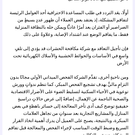
أولًا، يعَد التردد في طلب المساعدة الاحترافية أحد العوامل الرئيسة
لتفاقم المشكلة، إذ يعتقد بعض العملاء أن ظهور عددٍ بسيطٍ من
الصراصير أو الفئران يعد أمرًا عاديًّا ويمكن حله بالنظافة المنزلية
فقط، ما يفاقم الوضع عند اشتداد الإصابة، وعلاوةً على ذلك
فإن تأجيل التعاقد مع شركة مكافحة الحشرات قد يؤدي إلى تلفٍ
واسعٍ في الأساسات والحوائط الخشبية والأسلاك الكهربائية تحت
الأرض
ومن ناحيةٍ أخرى، تقدِّم الشركة الفحص الميداني الأولي مجانًا بدون
التزامٍ ماليٍّ بهدف تشجيع الفحص المبكر، كما تنظم ندواتٍ وورش
توعوية في الأحياء السكنية لتسليط الضوء على الأضرار الاقتصادية
والصحية الناجمة عن الإهمال، إضافةً إلى عرض حالاتٍ دراسيةٍ
حقيقيةٍ توضح كيف أدى تأخر المعالجة إلى خسائر باهظةٍ في بعض
المنازل والمشاريع التجارية بعد سنواتٍ من تجاهل العلامات
المبكرة، وبالنتيجة، يصبح على العميل أن يدرك أهمية اتخاذ القرار
السريع وضبط الوقت المناسب لإجراء الفحص والمعالجة قبل تفاقم