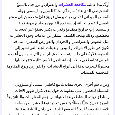
أولًا، تبدأ عملية
مكافحة الحشرات
والفئران والزواحف بالشقِّ
التشخيصي الذي عادةً ما يقدَّم مجانًا للعميل بما يسمى جولة
الفحص الميداني الأولي حيث يرسل فريقٌ فنِّيٌّ متخصصٌ إلى موقع
العميل لتقييم الحالة، إذ يستخدم الفنيون مصابيح يدوية قوية
واستشعاراتٍ حراريةٍ متقدمةٍ وقدرات تكبيرٍ دقيقةٍ عبر عدسات
مخصَّصةٍ، وذلك بهدف الكشف المبكر عن علامات وجود الحشرات
مثل البعوض والصراصير أو الجرذان والقوارض الصغيرة التي قد
تكون في طور الإشراك أو البيض أو عينات الجلد التي تشير إلى
التغذية، علاوةً على ذلك، يتم سحب عيناتٍ من التربة أو حول أعمدة
المبنى (خاصةً في حالات إصابة النمل الأبيض “الرمة”) وتحليلها
مختبريًّا للتعرف بدقة إلى أنواع الحشرات أو القوارض ونوع المقاومة
المحتملة للمبيدات
ومن ناحيةٍ أخرى، تجرى مقابلاتٌ مع قاطني المبنى أو مسؤولي
المنشأة للحصول على معلومات حول مدى تكرار ظهور الآفات
ومناطق زيادة النشاط، وبعد الانتهاء من جمع المعلومات والنتائج يعِدُّ
الفريق تقريرًا فنيًّا مفصَّلًا يتضمن: تحديد نوع الحشرات ومساحة
الاصطابة ووصفًا دقيقًا لموقعها الجغرافي داخل البناية، وتقييمًا