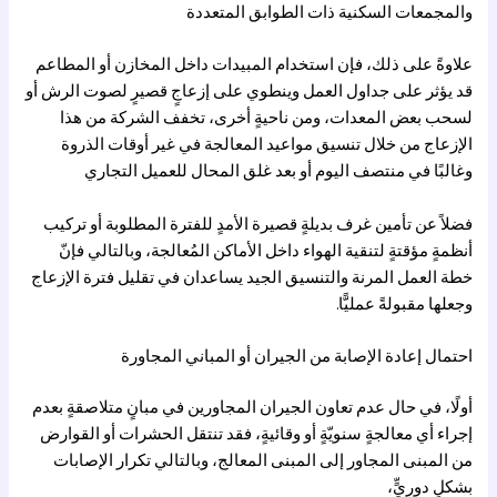
والمجمعات السكنية ذات الطوابق المتعددة
علاوةً على ذلك، فإن استخدام المبيدات داخل المخازن أو المطاعم
قد يؤثر على جداول العمل وينطوي على إزعاجٍ قصيرٍ لصوت الرش أو
لسحب بعض المعدات، ومن ناحيةٍ أخرى، تخفف الشركة من هذا
الإزعاج من خلال تنسيق مواعيد المعالجة في غير أوقات الذروة
وغالبًا في منتصف اليوم أو بعد غلق المحال للعميل التجاري
فضلاً عن تأمين غرف بديلةٍ قصيرة الأمدٍ للفترة المطلوبة أو تركيب
أنظمةٍ مؤقتةٍ لتنقية الهواء داخل الأماكن المُعالجة، وبالتالي فإنّ
خطة العمل المرنة والتنسيق الجيد يساعدان في تقليل فترة الإزعاج
وجعلها مقبولةً عمليًّا.
احتمال إعادة الإصابة من الجيران أو المباني المجاورة
أولًا، في حال عدم تعاون الجيران المجاورين في مبانٍ متلاصقةٍ بعدم
إجراء أي معالجةٍ سنويّةٍ أو وقائيةٍ، فقد تنتقل الحشرات أو القوارض
من المبنى المجاور إلى المبنى المعالج، وبالتالي تكرار الإصابات
بشكلٍ دوريٍّ،