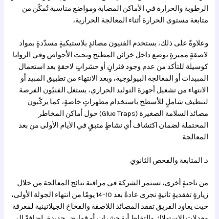
الرطوبة والحرارة في الأماكن المصابة ومواضع مناسبة تُمكّن من
متابعة مستوى الحرارة أثناء المعالجة الحرارية،
وعلاوةً على ذلك، يستخدم الفنيون مصائدٍ بلاستيكيةٍ مسدّدةٍ بمواد
لاصقةٍ مميزةٍ توضع داخل خزائن المطبخ وتحت الأحواض وفي الزوايا
كوسيلة للتأكد من عدم وجود فئرانٍ أو حشراتٍ لاحقةٍ بعد استعمال
المبيدات أو المعالجة البيولوجية، وبعد الانتهاء من تطبيق المبيد أو
الانتهاء من تشغيل أجهزة التوليد الحراري، يستغل الفنيّون الفرصة
لتنظيف شاملٍ للأسطح باستخدام مطهراتٍ خاصةٍ، كما يركّبون
مصائد السلامة الصغيرة (Glue Traps) حول أماكن المخاطر
المحتملة لضمان اكتشاف أي نشاطٍ متبقٍ في الأيام الأولى من بعد
المعالجة.
د. المتابعة والفحص الثانوي
من ناحيةٍ أخرى، تستمر الشركة في مراقبة نتائج المعالجة من خلال
زيارةٍ تفقديةٍ ثانيةٍ تجرى عادةً بعد 10–14 يومًا من انتهاء الجولة الأولى،
حيث يعاود الفريق تفقد المصائد اللاصقة والفخاخ الجيلاتينية لمعرفة
معدلات الاستهلاك والتقاط أية حشراتٍ أو قوارضٍ جديدةٍ، إضافةً إلى