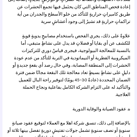
إعادة فحص المناطق التي كان يحتَمل فيها تجمع الحشرات عن
طريق كاميراتٍ حراريةٍ للتأكد من خلو الأسطح والجدران من أية
تراكماتٍ حراريةٍ قد تشيرُ إلى وجود أعشاشٍ سرية
علاوةً على ذلك، يجري الفحص باستخدام مصابيحٍ يدويةٍ قويةٍ
للكشف عن أي بقايا أو فضلاتٍ قد يدل على نشاطٍ متبقي، أما
بالنسبة للمعالجة البيولوجية، فيجرى قياسٌ دوري للتركيزات
الميكروبية الفطرية أو النيماتودية في التربة للتأكد من عدم عودة
الحشرات إلى المنطقة المصابة، وفي حال رصد أي بقعةٍ جديدةٍ أو
دليلٍ على نشاطٍ بسيطٍ تعاد معالجة تلك البقعة مجانًا ضمن فترة
الضمان المحددة (عادةً 30–45 يومًا) لتوفير راحة البال للعميل
والتأكيد له على التزام الشركة الكامل بفاعلية ونجاح الحملة
العلاجية.
ه. عقود الصيانة والوقاية الدورية
بالإضافة إلى ذلك، تنسق شركة اهلا مع العملاء لتوقيع عقود صيانةٍ
سنويةٍ أو نصف سنويةٍ تشمل جولات تفتيشٍ دوريةٍ تفصل بينها ثلاثة أو