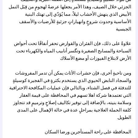
الجزئي خلال الصيف، وهذا الأمر يجعلها عرضةً لهجومٍ من قِبَل النمل
الأبيض الذي ينهش الأخشاب ليلاً، مما يُؤدّي إلى تهتك البنية
الأساسية وحدوث شروخٍ وانهياراتٍ جزئيةٍ للأرضيات والأسقف
الجبسية
علاوةً على ذلك، فإن الفئران والقوارض تحفر أنفاقًا تحت أحواض
السباحة والمسابح الصغيرة وتگسر أنابيب المياه والكهرباء تحت
الأرض لابتلاع الفيوزات أو مضغ الأسلاك
ومن ناحيةٍ أخرى، فإن حشرات الأثاث يمكن أن تدمر المفروشات
والسجاد النابض الحيوي الذي يستخدم بكثرةٍ في الفجيرة كوسيلةٍ
للتدفئة في فصل الشتاء، وبالتالي فإن عمليات المكافحة الاحترافية
التي تعتمدها شركة
اهلا
تسهم في المحافظة على قيمة العقار
وسلامة بنيته، بالإضافة إلى توفير تكاليف إصلاحٍ وترميمٍ قد تتجاوز
كلفة الحملة العلاجية بمراحلٍ عدة في حالة الإهمال على المدى
الطويل.
المحافظة على راحة المستأجرين ورضا السكان