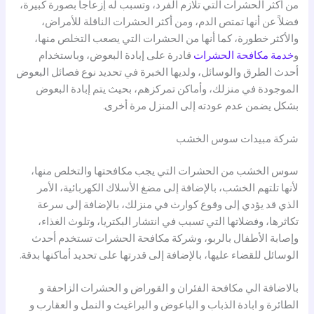
من أكثر الحشرات التي تلازم الفرد، وتسبب له إزعاجاً بصورة كبيرة،
فضلاً عن أنها تمتص الدم، ومن أكثر الحشرات الناقلة للأمراض،
والأكثر خطورة، كما أنها من الحشرات التي يصعب التخلص منها،
و
خدمة مكافحة الحشرات
قادرة على إبادة البعوض، وباستخدام
أحدث الطرق والوسائل، ولديها الخبرة في تحديد نوع فصائل البعوض
الموجودة في منزلك، وأماكن تمركزهم، بحيث يتم إبادة البعوض
بشكل يضمن عدم عودته إلى المنزل مرة أخرى.
شركة مبيدات سوس الخشب
سوس الخشب من الحشرات التي يجب مكافحتها والتخلص منها،
لأنها تلتهم الخشب، بالإضافة إلى مضغ الأسلاك الكهربائية، الأمر
الذي قد يؤدي إلى وقوع كوارث في منزلك، بالإضافة إلى سرعة
تكاثرها، وفضلاتها التي تسبب في انتشار البكتريا، وتلوث الغذاء،
وإصابة الأطفال بالربو، وشركة مكافحة الحشرات تستخدم أحدث
الوسائل للقضاء عليها، بالإضافة إلى قدرتها على تحديد أماكنها بدقة.
بالاضافة الي مكافحة الفئران و القوراض و الحشرات الزاحفة و
الطائرة و ابادة الذباب و الباعوض و البراغيث و النمل و العقارب و