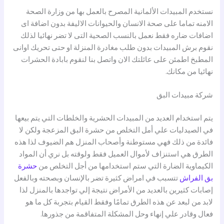
نستخدم المبيدات الألمانية المصرح بالعمل بها من وزارة الصحة
الامنه تماما على صحة الانسان والحيوانات الاليفة بدون اضافة اى
اضافات ضاره فقط نعمل بالنسب الصحية التى لا تضر نهائيا لذلك
نقوم برش المبيدات بدون طلب مغادرة المنزلة او حتى تحريك اوانى
المطبخ اطمئن على عائلتك الان واتصل بنا لنقوم بابادة الحشرات
نهائيا من مكانك.
شركة مبيدات البق
يتم استخدام العديد من المبيدات الحشرية والخلطات التي يتم بيعها
في الصيدليات علي أمل التخلص من حشرة البق المزعجة ولكن لا
فائدة من ذلك فهي مستوطنة وأصحاب المنزل هم الضيوف لذا هذه
الطرق هي استنزاف لأموال العميل فقط ولوقته بل نري أن المواد
الكيماوية الضارة التي ستم استخدامها من أجل التخلص من
حشرة
بق الفراش
تتسبب في امراض كثيرة تضر بالإنسان وبصحته وبالفعل
إصابات كثيرين بالعديد من الأمراض نتيجة إلي تواجدها بالمنزل لذا
لابد من لبعد عن هذه الطرق تمامًا وفقط القيام بتجربة كل ما هو
فعال وقادر علي إنهاء وحل المشكلة المتفاقمة من جذورها.