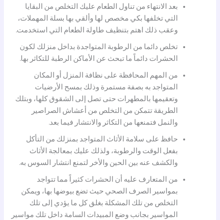
بعد الانتهاء من تناول الطعام عليك التخلص من البقايا
التي تخلفها بكي مخصص لها وألقي بها بسلة المهملات،
وعقب ذلك اهتم بتنظيف طاولة الطعام التي استخدمت.
تخلص دائما من الرطوبة المتواجدة بداخل منزلك لكون
الحشرات دائماً ما تبحث عن الأماكن الرطبة للتكاثر بها.
من المهم المحافظة على نظافة المنزل أو المكان
المتواجد به بصفة مستمرة وذلك بمسح الأرضيات
وتعقيمها بالمطهرات حتى تصل إلى الشقوق كلها، وبتلك
الطريقة تتمكن من التخلص من أعشاش الصراصير
والنمل فتمنعها من التكاثر والانتشار فيما بعد.
حافظ على سلامة الأثاث المتواجد بمنزلك من التأكل
بفعل الوقت والرطوبة، ولذلك عليك بمعالجة الأثاث
والكشف عنه بين الحين والأخر لتمنع انتشار السوس به.
من المتعارف عليه أن الحشرات كثيراً مما تتواجد
بمواسير الصرف الصحي حيث تضع بيوضها بها، ويمكن
التخلص من تلك المشكلة بغلق كل ما يؤدي إلى تلك
المواسير بجانب وضع المبيدات السامة داخل تلك مواسير