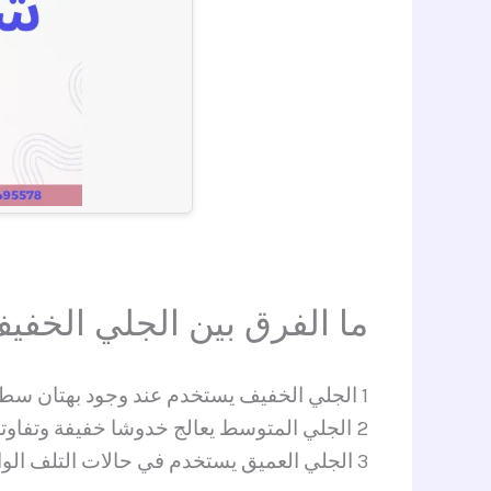
ما الفرق بين الجلي الخفي
1 الجلي الخفيف يستخدم عند وجود بهتان سطحي فقط ويهدف إلى إعادة بريق الرخام الطبيعي دون إزالة طبقات كبيرة
2 الجلي المتوسط يعالج خدوشا خفيفة وتفاوتا في المستوى بين البلاطات
3 الجلي العميق يستخدم في حالات التلف الواضح أو آثار مواد كيميائية قوية