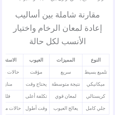
مقارنة شاملة بين أساليب
إعادة لمعان الرخام واختيار
الأنسب لكل حالة
النوع
المميزات
العيوب
الاستخدا
تلميع بسيط
سريع
مؤقت
حالات خفي
ميكانيكي
نتيجة متوسطة
يحتاج وقت
منازل
كريستالي
لمعان قوي
تكلفة أعلى
فلل
جلي كامل
يعالج العيوب
وقت أطول
حالات متض